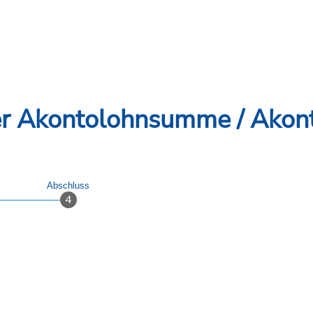
er Akontolohnsumme / Akont
Abschluss